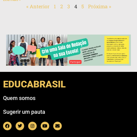
« Anterior
1
2
3
4
5
Próxima »
EDUCABRASIL
Quem somos
Sugerir um pauta