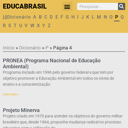
EDUCABRASIL
Dicionário
A
B
C
D
E
F
G
H
I
J
K
L
M
N
O
P
Q
R
S
T
U
V
W
X
Y
Z
Início
»
Dicionário
»
P
»
Página 4
PRONEA (Programa Nacional de Educação
Ambiental)
Programa iniciado em 1996 pelo governo federal e que tem por
objetivo promover a Educação Ambiental em todos os níveis de
ensino e a conscientização
Leia mais »
Projeto Minerva
Projeto criado em 1970 para atender os objetivos do governo militar
brasileiro que, desde 1964, propunha mudança radical no processo