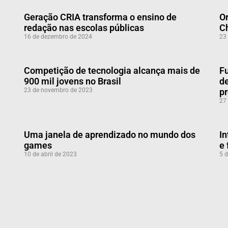
Geração CRIA transforma o ensino de
Or
redação nas escolas públicas
C
16 de dezembro de 2024
23
Competição de tecnologia alcança mais de
Fu
900 mil jovens no Brasil
de
23 de novembro de 2023
p
27
Uma janela de aprendizado no mundo dos
In
games
e 
10 de abril de 2023
5 d