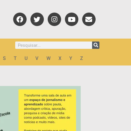
e
e
S
T
U
V
W
X
Y
Z