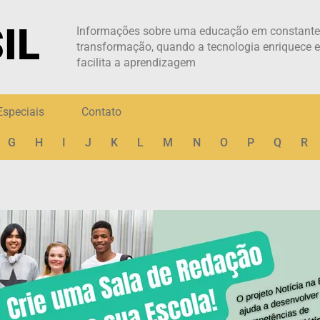
IL
Informações sobre uma educação em constant
transformação, quando a tecnologia enriquece 
facilita a aprendizagem
Especiais
Contato
G
H
I
J
K
L
M
N
O
P
Q
R