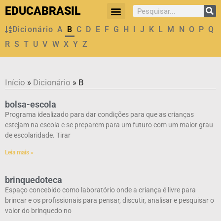
EDUCABRASIL
Dicionário
A
B
C
D
E
F
G
H
I
J
K
L
M
N
O
P
Q
R
S
T
U
V
W
X
Y
Z
Início
»
Dicionário
»
B
bolsa-escola
Programa idealizado para dar condições para que as crianças
estejam na escola e se preparem para um futuro com um maior grau
de escolaridade. Tirar
Leia mais »
brinquedoteca
Espaço concebido como laboratório onde a criança é livre para
brincar e os profissionais para pensar, discutir, analisar e pesquisar o
valor do brinquedo no