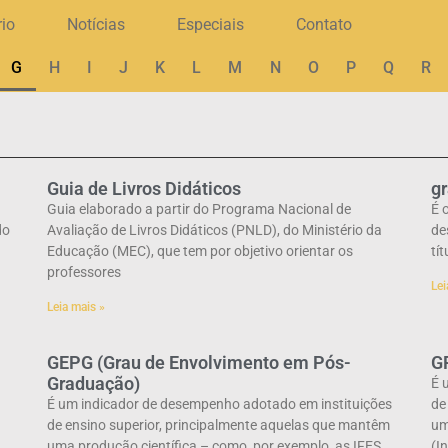
rio
Notícias
Especiais
Contato
G
H
I
J
K
L
M
N
O
P
Q
R
Guia de Livros Didáticos
g
Guia elaborado a partir do Programa Nacional de
É 
do
Avaliação de Livros Didáticos (PNLD), do Ministério da
de
Educação (MEC), que tem por objetivo orientar os
tí
professores
Lei
Leia mais »
GEPG (Grau de Envolvimento em Pós-
GP
Graduação)
É 
É um indicador de desempenho adotado em instituições
de
de ensino superior, principalmente aquelas que mantêm
um
uma produção científica – como, por exemplo, as IFES
(I