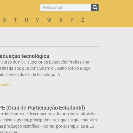
S
T
U
V
W
X
Y
Z
raduação tecnológica
o curso de nível superior da Educação Profissional
stinada aos que concluíram o Ensino Médio e cujo
tulo concedido é o de tecnólogo. A
a mais »
E (Grau de Participação Estudantil)
um indicador de desempenho adotado em instituições
 ensino superior, principalmente aquelas que mantêm
a produção científica – como, por exemplo, as IFES
nstituições