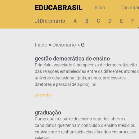
EDUCABRASIL
Início
Dicioná
Dicionário
A
B
C
D
E
F
Início
»
Dicionário
»
G
gestão democrática do ensino
Princípio associado à perspectiva de democratização
das relações estabelecidas entre os diferentes atores 
universo educacional (pais, alunos, professores,
diretores e pessoal de apoio), no
Leia mais »
graduação
Curso que faz parte do ensino superior, aberto a
candidatos que tenham concluído o ensino médio ou
equivalente e tenham sido classificados em processo
seletivo.