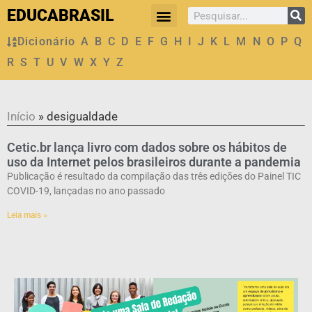
EDUCABRASIL
Dicionário
A
B
C
D
E
F
G
H
I
J
K
L
M
N
O
P
Q
R
S
T
U
V
W
X
Y
Z
Início
»
desigualdade
Cetic.br lança livro com dados sobre os hábitos de
uso da Internet pelos brasileiros durante a pandemia
Publicação é resultado da compilação das três edições do Painel TIC
COVID-19, lançadas no ano passado
Leia mais »