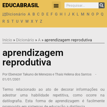
EDUCABRASIL
Dicionário
A
B
C
D
E
F
G
H
I
J
K
L
M
N
O
P
Q
R
S
T
U
V
W
X
Y
Z
Início
»
Dicionário
»
A
»
aprendizagem reprodutiva
aprendizagem
reprodutiva
Por
Ebenezer Takuno de Menezes e Thais Helena dos Santos
-
01/01/2001
Termo relacionado ao ato de decorar informações ou
adestrar uma habilidade repetitiva, como ocorre na
datilografia. Esta forma de aprendizagem é facilmente
promovida em sistemas de educação a distância.