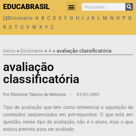
EDUCABRASIL
Dicionário
A
B
C
D
E
F
G
H
I
J
K
L
M
N
O
P
Q
R
S
T
U
V
W
X
Y
Z
Início
»
Dicionário
»
A
»
avaliação classificatória
avaliação
classificatória
Por
Ebenezer Takuno de Menezes
-
01/01/2001
Tipo de avaliação que tem como referencial a aquisição de
conteúdos seqüenciados em pré-requisitos. O que está em
questão, nesse tipo de avaliação, não é o aluno, mas o que
estava previsto para ser avaliado.