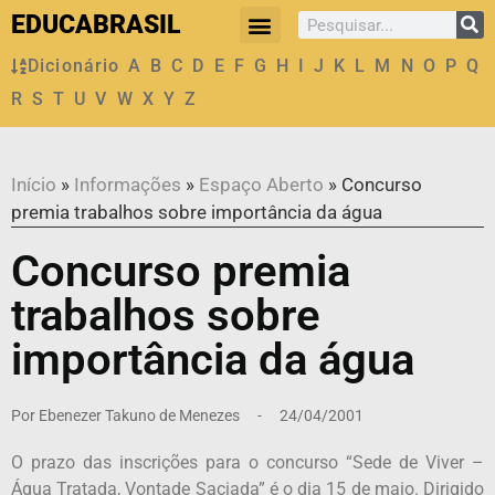
EDUCABRASIL
Dicionário
A
B
C
D
E
F
G
H
I
J
K
L
M
N
O
P
Q
R
S
T
U
V
W
X
Y
Z
Início
»
Informações
»
Espaço Aberto
»
Concurso
premia trabalhos sobre importância da água
Concurso premia
trabalhos sobre
importância da água
Por
Ebenezer Takuno de Menezes
-
24/04/2001
O prazo das inscrições para o concurso “Sede de Viver –
Água Tratada, Vontade Saciada” é o dia 15 de maio. Dirigido