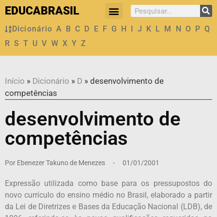
EDUCABRASIL
Dicionário
A
B
C
D
E
F
G
H
I
J
K
L
M
N
O
P
Q
R
S
T
U
V
W
X
Y
Z
Início
»
Dicionário
»
D
»
desenvolvimento de
competências
desenvolvimento de
competências
Por
Ebenezer Takuno de Menezes
-
01/01/2001
Expressão utilizada como base para os pressupostos do
novo currículo do ensino médio no Brasil, elaborado a partir
da Lei de Diretrizes e Bases da Educação Nacional (LDB), de