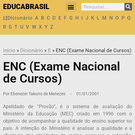
EDUCABRASIL
Dicionário
A
B
C
D
E
F
G
H
I
J
K
L
M
N
O
P
Q
R
S
T
U
V
W
X
Y
Z
Início
»
Dicionário
»
E
»
ENC (Exame Nacional de Cursos)
ENC (Exame Nacional
de Cursos)
Por
Ebenezer Takuno de Menezes
-
01/01/2001
Apelidado de “Provão”, é o sistema de avaliação do
Ministério da Educação (MEC) criado em 1996 com o
objetivo de acompanhar a qualidade do ensino superior no
país. A intenção do Ministério é analisar a qualidade e a