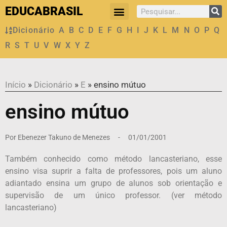
EDUCABRASIL
Dicionário
A
B
C
D
E
F
G
H
I
J
K
L
M
N
O
P
Q
R
S
T
U
V
W
X
Y
Z
Início
»
Dicionário
»
E
»
ensino mútuo
ensino mútuo
Por
Ebenezer Takuno de Menezes
-
01/01/2001
Também conhecido como método lancasteriano, esse
ensino visa suprir a falta de professores, pois um aluno
adiantado ensina um grupo de alunos sob orientação e
supervisão de um único professor. (ver método
lancasteriano)