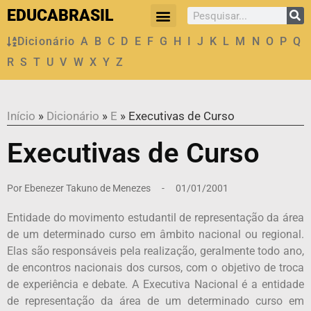
EDUCABRASIL
Dicionário
A
B
C
D
E
F
G
H
I
J
K
L
M
N
O
P
Q
R
S
T
U
V
W
X
Y
Z
Início
»
Dicionário
»
E
»
Executivas de Curso
Executivas de Curso
Por
Ebenezer Takuno de Menezes
-
01/01/2001
Entidade do movimento estudantil de representação da área
de um determinado curso em âmbito nacional ou regional.
Elas são responsáveis pela realização, geralmente todo ano,
de encontros nacionais dos cursos, com o objetivo de troca
de experiência e debate. A Executiva Nacional é a entidade
de representação da área de um determinado curso em