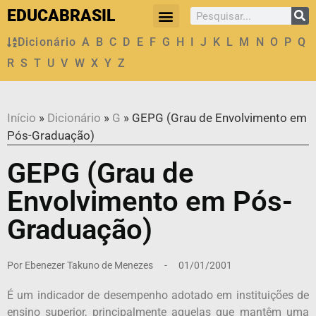
EDUCABRASIL
Dicionário
A
B
C
D
E
F
G
H
I
J
K
L
M
N
O
P
Q
R
S
T
U
V
W
X
Y
Z
Início
»
Dicionário
»
G
»
GEPG (Grau de Envolvimento em
Pós-Graduação)
GEPG (Grau de
Envolvimento em Pós-
Graduação)
Por
Ebenezer Takuno de Menezes
-
01/01/2001
É um indicador de desempenho adotado em instituições de
ensino superior, principalmente aquelas que mantêm uma