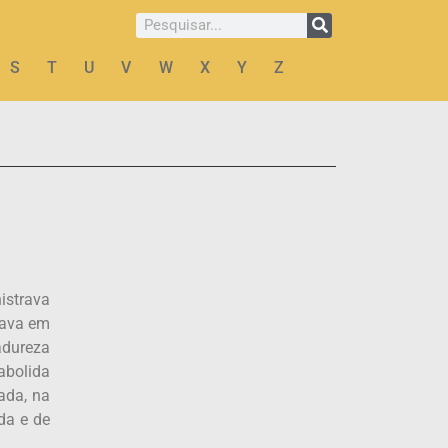
S
T
U
V
W
X
Y
Z
istrava
ixava em
adureza
abolida
ada, na
da e de