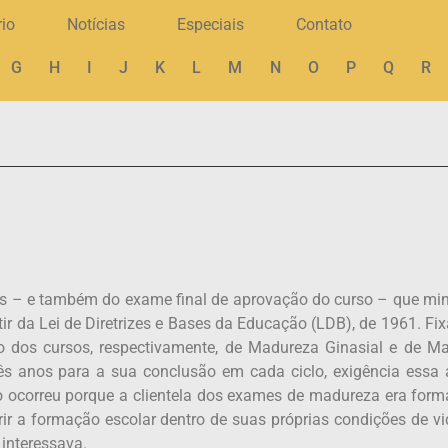
rio
Notícias
Especiais
Contato
G
H
I
J
K
L
M
N
O
P
Q
R
s – e também do exame final de aprovação do curso – que min
artir da Lei de Diretrizes e Bases da Educação (LDB), de 1961. F
o dos cursos, respectivamente, de Madureza Ginasial e de M
rês anos para a sua conclusão em cada ciclo, exigência essa 
so ocorreu porque a clientela dos exames de madureza era form
ir a formação escolar dentro de suas próprias condições de vi
interessava.