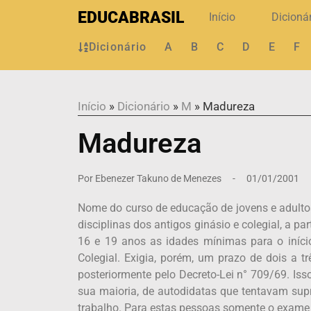
EDUCABRASIL
Início
Dicioná
Dicionário
A
B
C
D
E
F
Início
»
Dicionário
»
M
»
Madureza
Madureza
Por
Ebenezer Takuno de Menezes
-
01/01/2001
Nome do curso de educação de jovens e adulto
disciplinas dos antigos ginásio e colegial, a p
16 e 19 anos as idades mínimas para o iníci
Colegial. Exigia, porém, um prazo de dois a t
posteriormente pelo Decreto-Lei n° 709/69. Is
sua maioria, de autodidatas que tentavam supr
trabalho. Para estas pessoas somente o exame 