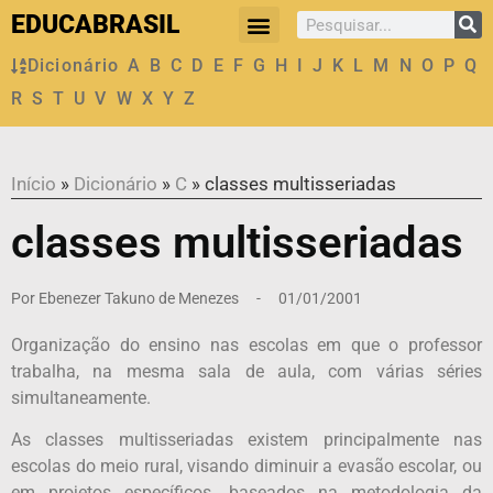
EDUCABRASIL
Dicionário
A
B
C
D
E
F
G
H
I
J
K
L
M
N
O
P
Q
R
S
T
U
V
W
X
Y
Z
Início
»
Dicionário
»
C
»
classes multisseriadas
classes multisseriadas
Por
Ebenezer Takuno de Menezes
-
01/01/2001
Organização do ensino nas escolas em que o professor
trabalha, na mesma sala de aula, com várias séries
simultaneamente.
As classes multisseriadas existem principalmente nas
escolas do meio rural, visando diminuir a evasão escolar, ou
em projetos específicos, baseados na metodologia da