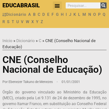
EDUCABRASIL
Dicionário
A
B
C
D
E
F
G
H
I
J
K
L
M
N
O
P
Q
R
S
T
U
V
W
X
Y
Z
Início
»
Dicionário
»
C
»
CNE (Conselho Nacional de
Educação)
CNE (Conselho
Nacional de Educação)
Por
Ebenezer Takuno de Menezes
-
01/01/2001
Órgão do governo vinculado ao Ministério da Educação
(MEC), criado pela Lei 9.131 de 24 de dezembro de 1995, no
governo Itamar Franco, em substituição ao Conselho Federal