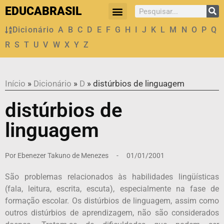
EDUCABRASIL
Dicionário
A
B
C
D
E
F
G
H
I
J
K
L
M
N
O
P
Q
R
S
T
U
V
W
X
Y
Z
Início
»
Dicionário
»
D
»
distúrbios de linguagem
distúrbios de
linguagem
Por
Ebenezer Takuno de Menezes
-
01/01/2001
São problemas relacionados às habilidades lingüísticas
(fala, leitura, escrita, escuta), especialmente na fase de
formação escolar. Os distúrbios de linguagem, assim como
outros distúrbios de aprendizagem, não são considerados