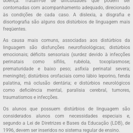
doença. Tratam-se de dificuldades que podem ser
contornadas com acompanhamento adequado, direcionado
às condições de cada caso. A dislexia, a disgrafia e
disortografia são alguns dos distúrbios de linguagem mais
freqüentes.
As causa mais comuns, associadas aos distúrbios da
linguagem são disfunções neurofisiológicas; distúrbios
emocionais; déficits sensoriais (surdez devido à infecções
perinatais como sífilis, rubéola, toxoplasmose;
prematuridade e baixo peso; asfixia perinatal severa;
meningite); distúrbios orofaciais como lábio leporino, fenda
palatina, má oclusão dentária; e distúrbios neurológicos
como deficiência mental, paralisia cerebral, tumores,
traumatismos e infecções.
Os alunos que possuem distúrbios de linguagem são
considerados alunos com necessidades especiais e,
segundo a Lei de Diretrizes e Bases da Educação (LDB), de
1996, devem ser inseridos no sistema regular de ensino.