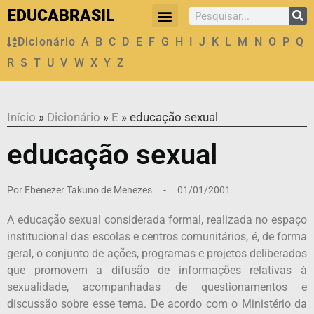
EDUCABRASIL
Dicionário
A
B
C
D
E
F
G
H
I
J
K
L
M
N
O
P
Q
R
S
T
U
V
W
X
Y
Z
Início
»
Dicionário
»
E
»
educação sexual
educação sexual
Por
Ebenezer Takuno de Menezes
-
01/01/2001
A educação sexual considerada formal, realizada no espaço
institucional das escolas e centros comunitários, é, de forma
geral, o conjunto de ações, programas e projetos deliberados
que promovem a difusão de informações relativas à
sexualidade, acompanhadas de questionamentos e
discussão sobre esse tema. De acordo com o Ministério da