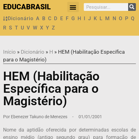
EDUCABRASIL
Dicionário
A
B
C
D
E
F
G
H
I
J
K
L
M
N
O
P
Q
R
S
T
U
V
W
X
Y
Z
Início
»
Dicionário
»
H
»
HEM (Habilitação Específica
para o Magistério)
HEM (Habilitação
Específica para o
Magistério)
Por
Ebenezer Takuno de Menezes
-
01/01/2001
Nome da aptidão oferecida por determinadas escolas de
ensino médio (antigo segundo grau) para formação de