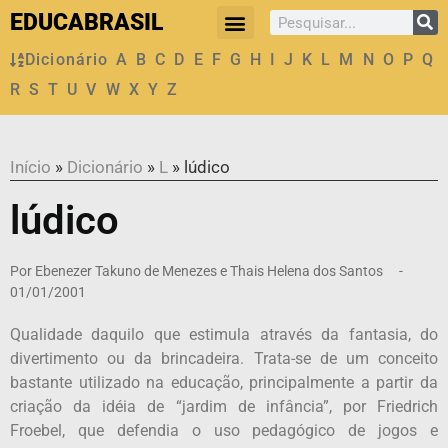
EDUCABRASIL
Dicionário
A
B
C
D
E
F
G
H
I
J
K
L
M
N
O
P
Q
R
S
T
U
V
W
X
Y
Z
Início
»
Dicionário
»
L
»
lúdico
lúdico
Por
Ebenezer Takuno de Menezes e Thais Helena dos Santos
-
01/01/2001
Qualidade daquilo que estimula através da fantasia, do
divertimento ou da brincadeira. Trata-se de um conceito
bastante utilizado na educação, principalmente a partir da
criação da idéia de “jardim de infância”, por Friedrich
Froebel, que defendia o uso pedagógico de jogos e