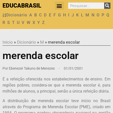
EDUCABRASIL
Dicionário
A
B
C
D
E
F
G
H
I
J
K
L
M
N
O
P
Q
R
S
T
U
V
W
X
Y
Z
Início
»
Dicionário
»
M
»
merenda escolar
merenda escolar
Por
Ebenezer Takuno de Menezes
-
01/01/2001
É a refeição oferecida nos estabelecimentos de ensino. Em
regiões pobres, cosidera-se que a merenda escolar é, para
milhões de alunos, a principal, senão a única refeição diária.
A distribuição de merenda escolar teve início no Brasil
através do Programa de Merenda Escolar (PME), criado em
1954. O programa ganhou abrangência nacional na gestão