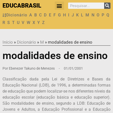
EDUCABRASIL
Dicionário
A
B
C
D
E
F
G
H
I
J
K
L
M
N
O
P
Q
R
S
T
U
V
W
X
Y
Z
Início
»
Dicionário
»
M
»
modalidades de ensino
modalidades de ensino
Por
Ebenezer Takuno de Menezes
-
01/01/2001
Classificação dada pela Lei de Diretrizes e Bases da
Educação Nacional (LDB), de 1996, a determinadas formas
de educação que podem localizar-se nos diferentes níveis da
educação escolar (educação básica e educação superior).
São modalidades de ensino, segundo a LDB: Educação de
Jovens e Adultos, a Educação Profissional e a Educação