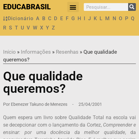
EDUCABRASIL
Dicionário
A
B
C
D
E
F
G
H
I
J
K
L
M
N
O
P
Q
R
S
T
U
V
W
X
Y
Z
Início
»
Informações
»
Resenhas
»
Que qualidade
queremos?
Que qualidade
queremos?
Por
Ebenezer Takuno de Menezes
-
25/04/2001
Quem espera um livro sobre Qualidade Total na escola vai
se decepcionar com o lançamento da Cortez,
Compreender e
ensinar: por uma docência da melhor qualidade
, da