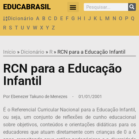
EDUCABRASIL
Dicionário
A
B
C
D
E
F
G
H
I
J
K
L
M
N
O
P
Q
R
S
T
U
V
W
X
Y
Z
Início
»
Dicionário
»
R
»
RCN para a Educação Infantil
RCN para a Educação
Infantil
Por
Ebenezer Takuno de Menezes
-
01/01/2001
É o Referencial Curricular Nacional para a Educação Infantil,
ou seja, um conjunto de reflexões de cunho educacional
sobre objetivos, conteúdos e orientações didáticas para os
educadores que atuam diretamente com crianças de 0 a 6