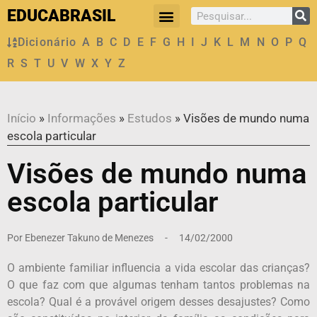
EDUCABRASIL
Dicionário
A
B
C
D
E
F
G
H
I
J
K
L
M
N
O
P
Q
R
S
T
U
V
W
X
Y
Z
Início
»
Informações
»
Estudos
»
Visões de mundo numa
escola particular
Visões de mundo numa
escola particular
Por
Ebenezer Takuno de Menezes
-
14/02/2000
O ambiente familiar influencia a vida escolar das crianças?
O que faz com que algumas tenham tantos problemas na
escola? Qual é a provável origem desses desajustes? Como